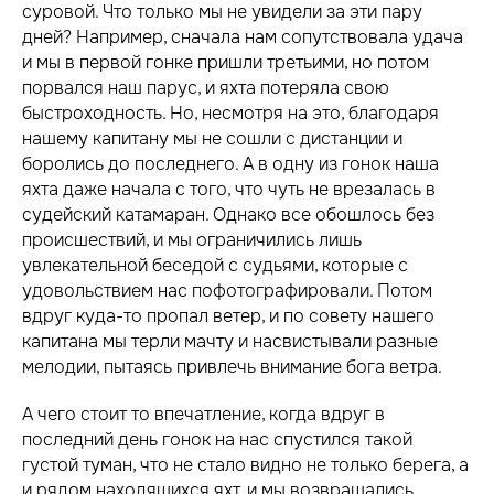
суровой. Что только мы не увидели за эти пару
дней? Например, сначала нам сопутствовала удача
и мы в первой гонке пришли третьими, но потом
порвался наш парус, и яхта потеряла свою
быстроходность. Но, несмотря на это, благодаря
нашему капитану мы не сошли с дистанции и
боролись до последнего. А в одну из гонок наша
яхта даже начала с того, что чуть не врезалась в
судейский катамаран. Однако все обошлось без
происшествий, и мы ограничились лишь
увлекательной беседой с судьями, которые с
удовольствием нас пофотографировали. Потом
вдруг куда-то пропал ветер, и по совету нашего
капитана мы терли мачту и насвистывали разные
мелодии, пытаясь привлечь внимание бога ветра.
А чего стоит то впечатление, когда вдруг в
последний день гонок на нас спустился такой
густой туман, что не стало видно не только берега, а
и рядом находящихся яхт, и мы возвращались